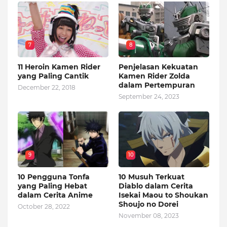
7
8
11 Heroin Kamen Rider
Penjelasan Kekuatan
yang Paling Cantik
Kamen Rider Zolda
dalam Pertempuran
December 22, 2018
September 24, 2023
9
10
10 Pengguna Tonfa
10 Musuh Terkuat
yang Paling Hebat
Diablo dalam Cerita
dalam Cerita Anime
Isekai Maou to Shoukan
Shoujo no Dorei
October 28, 2022
November 08, 2023