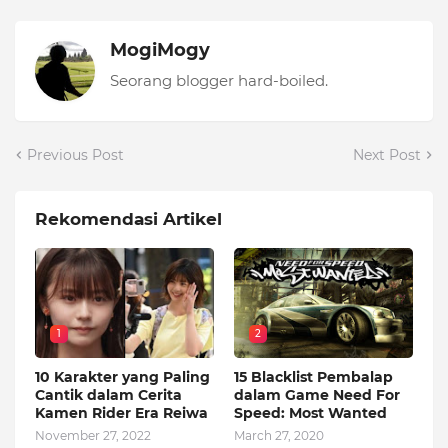
MogiMogy
Seorang blogger hard-boiled.
Previous Post
Next Post
Rekomendasi Artikel
1
2
10 Karakter yang Paling
15 Blacklist Pembalap
Cantik dalam Cerita
dalam Game Need For
Kamen Rider Era Reiwa
Speed: Most Wanted
November 27, 2022
March 27, 2020