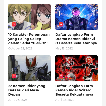
3
4
10 Karakter Perempuan
Daftar Lengkap Form
yang Paling Cakep
Utama Kamen Rider Zi-
dalam Serial Yu-Gi-Oh!
O Beserta Kekuatannya
October 22, 2023
May 13, 2022
5
6
22 Kamen Rider yang
Daftar Lengkap Form
Berasal dari Masa
Kamen Rider Wizard
Depan
Beserta Kekuatannya
June 26, 2023
April 22, 2022